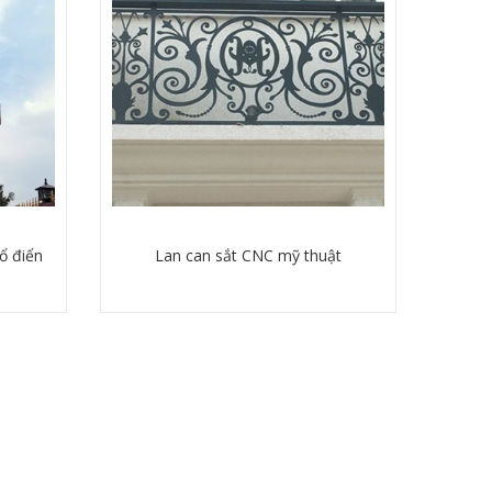
ổ điển
Lan can sắt CNC mỹ thuật
Chi tiết