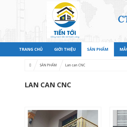
C
TRANG CHỦ
GIỚI THIỆU
SẢN PHẨM
MẪU
SẢN PHẨM
Lan can CNC
LAN CAN CNC