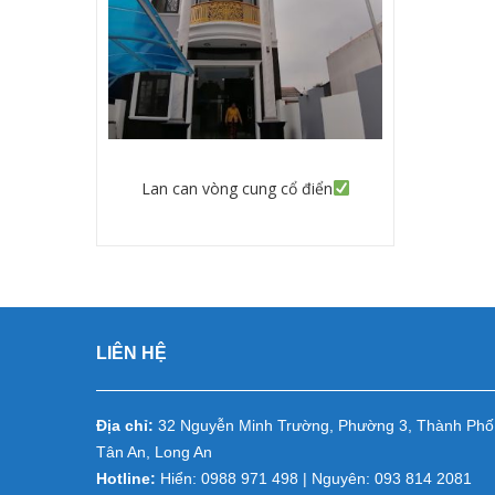
Lan can vòng cung cổ điển
Chi tiết
LIÊN HỆ
Địa chỉ:
32 Nguyễn Minh Trường, Phường 3, Thành Phố
Tân An, Long An
Hotline:
Hiển: 0988 971 498 | Nguyên: 093 814 2081