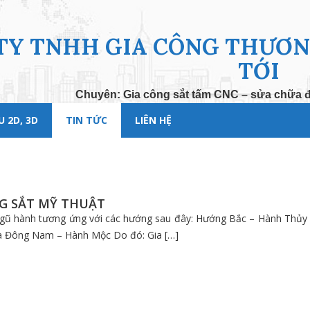
TY TNHH GIA CÔNG THƯƠNG
TỚI
Chuyên: Gia công sắt tấm CNC – sửa chữa đi
 2D, 3D
TIN TỨC
LIÊN HỆ
G SẮT MỸ THUẬT
 Ngũ hành tương ứng với các hướng sau đây: Hướng Bắc – Hành T
à Đông Nam – Hành Mộc Do đó: Gia […]